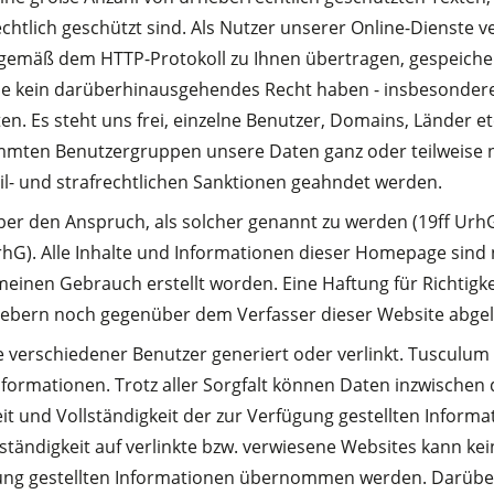
htlich geschützt sind. Als Nutzer unserer Online-Dienste ve
 gemäß dem HTTP-Protokoll zu Ihnen übertragen, gespeicher
Sie kein darüberhinausgehendes Recht haben - insbesondere
iten. Es steht uns frei, einzelne Benutzer, Domains, Länder 
immten Benutzergruppen unsere Daten ganz oder teilweise nu
il- und strafrechtlichen Sanktionen geahndet werden.
 den Anspruch, als solcher genannt zu werden (19ff UrhG).
UrhG). Alle Inhalte und Informationen dieser Homepage sin
einen Gebrauch erstellt worden. Eine Haftung für Richtigke
rn noch gegenüber dem Verfasser dieser Website abgele
 verschiedener Benutzer generiert oder verlinkt. Tusculum 
nformationen. Trotz aller Sorgfalt können Daten inzwischen 
keit und Vollständigkeit der zur Verfügung gestellten Infor
ständigkeit auf verlinkte bzw. verwiesene Websites kann kei
ügung gestellten Informationen übernommen werden. Darübe