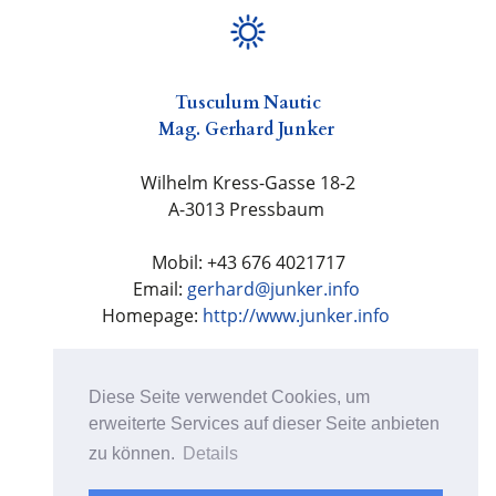
Tusculum Nautic
Mag. Gerhard Junker
Wilhelm Kress-Gasse 18-2
A-3013 Pressbaum
Mobil: +43 676 4021717
Email:
gerhard@junker.info
Homepage:
http://www.junker.info
UID: ATU60528726
Bankverbindung: Easybank AG
Diese Seite verwendet Cookies, um
BIC BAWAATWW
erweiterte Services auf dieser Seite anbieten
IBAN AT321420020010548986
zu können.
Details